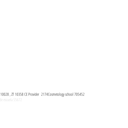
Tour virtual
Venta
de equipos
IPPO DARO Med spa
8501
Tel) ​+1-210-636-6217
io TX 78201
ZT 10028 , ZT 10358 CE Provider 2174Cosmetology school 705452
 de escuela S5672
 Aesthetics Institute
C