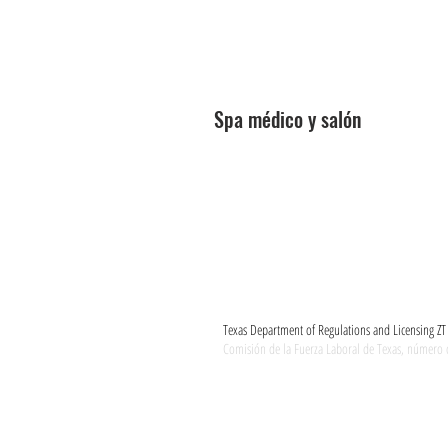
Estética médica avanzada
Curso de Regulación Estatal
Spa médico y salón
Escuela de Estética Médica
Tel) +1-210-731-8450 |
+1-210-731-
Agregar) 1111 Babcock Rd. San Anton
E-mail) info@Aesthetics.School
Texas Department of Regulations and Licensing 
Comisión de la Fuerza Laboral de Texas, número
Copyright
© 2026
American Laser &