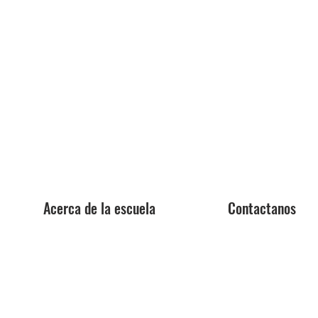
Acerca de la escuela
Contactanos
Centro de orientación
Aplica ya
profesional
Reservar una excursi
Personal de la facultad