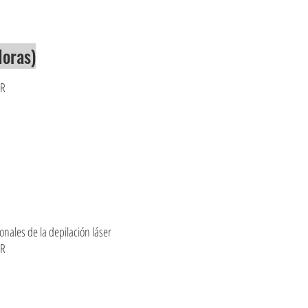
Horas)
LR
onales de la depilación láser
LR