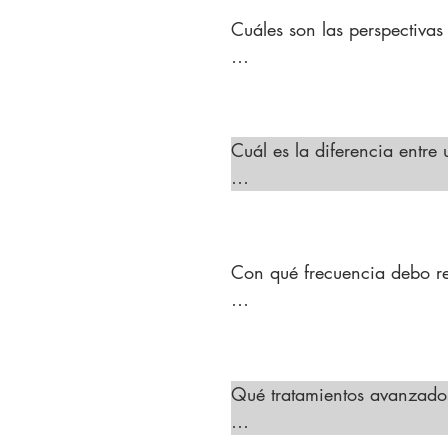
Cuáles son las perspectivas 
Las perspectivas laborales 
servicios avanzados de cuida
en clínicas de dermatología
Cuál es la diferencia entre
depilación láser tienen opor
Un cosmetólogo está capaci
básico de la piel. Un médic
supervisión de un profesion
Con qué frecuencia debo ren
y faciales avanzados.
En Texas, la licencia de té
cursos de educación contin
Qué tratamientos avanzados 
Un médico esteticista en Te