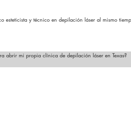
ujas, tratamientos láser (con la certificación correspondi
imiento bajo la supervisión de un profesional médico col
 esteticista y técnico en depilación láser al mismo tiemp
ertificaciones. Muchas escuelas en Texas ofrecen progr
ón láser. Esto te permite ampliar tus habilidades y oportu
a de servicios.
ra abrir mi propia clínica de depilación láser en Texas?

epilación láser en Texas, debe asegurarse de que todos los
a cumpla con los estándares TDLR y que un médico colegiad
vise los procedimientos. También debe cumplir con todas 
os tratamientos láser.