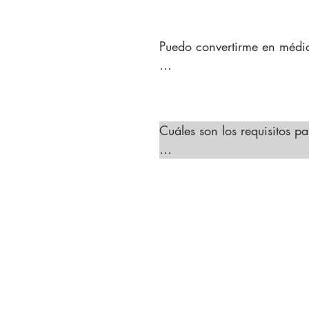
microdermoabrasión, microag
procedimientos antienvejec
Puedo convertirme en médico
Sí, puedes obtener ambas c
medicina estética y depilaci
ofrecer una gama más ampli
Cuáles son los requisitos pa
Para abrir una clínica de d
certificados, que la clínic
médico especializado super
seguridad específicas para l