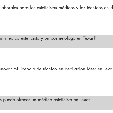
laborales para los esteticistas médicos y los técnicos en d
son excelentes, especialmente en las áreas metropolitana
do de la piel y depilación láser es alta. Los esteticistas
, spas médicos y centros de cirugía plástica, mientras que
 un médico esteticista y un cosmetólogo en Texas?

tunidades en clínicas láser especializadas y consultorios e
tado para brindar tratamientos de belleza como peluquer
o esteticista tiene formación avanzada en cuidado de la pi
al médico para realizar procedimientos como peelings quí
ovar mi licencia de técnico en depilación láser en Texas
cnico en depilación láser debe renovarse cada dos años. 
ua que exige el TDLR para mantener su certificación.
puede ofrecer un médico esteticista en Texas?

xas puede ofrecer tratamientos avanzados como peelings 