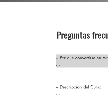
Preguntas frec
+ Por qué convertirse en téc
Ser técnico en depilación l
que ayuda a los clientes a s
alto potencial de ingresos. 
+ Descripción del Curso

demanda de técnicos cualif
considerar una carrera en e
"Descubre el Arte de la Dep