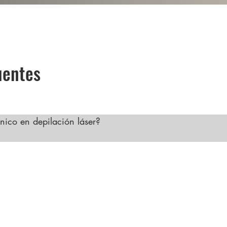
uentes
nico en depilación láser?

áser ofrece varias ventajas, como una creciente demanda, 
entirse seguros, flexibilidad horaria, oportunidades de des
Esta profesión proporciona estabilidad financiera y realiz
icados está en aumento, lo que lo convierte en un excele
sta industria en auge.
ilación Láser con Nuestro Curso Integral de Formación"
