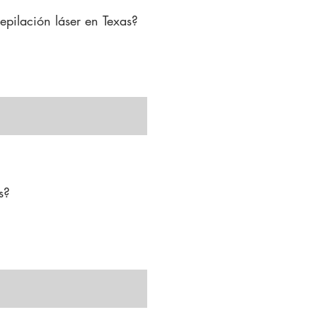
epilación láser en Texas?

s, donde la demanda de 
 médicos pueden trabajar 
 los técnicos en 
stéticos.
ía, manicura y cuidado 
el y trabaja bajo la 
micos, tratamientos láser 
?

Deberá completar los 
químicos, 